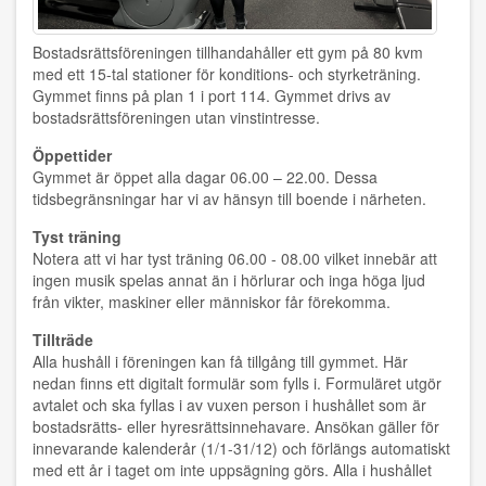
Bostadsrättsföreningen tillhandahåller ett gym på 80 kvm
med ett 15-tal stationer för konditions- och styrketräning.
Gymmet finns på plan 1 i port 114. Gymmet drivs av
bostadsrättsföreningen utan vinstintresse.
Öppettider
Gymmet är öppet alla dagar 06.00 – 22.00. Dessa
tidsbegränsningar har vi av hänsyn till boende i närheten.
Tyst träning
Notera att vi har tyst träning 06.00 - 08.00 vilket innebär att
ingen musik spelas annat än i hörlurar och inga höga ljud
från vikter, maskiner eller människor får förekomma.
Tillträde
Alla hushåll i föreningen kan få tillgång till gymmet. Här
nedan finns ett digitalt formulär som fylls i. Formuläret utgör
avtalet och ska fyllas i av vuxen person i hushållet som är
bostadsrätts- eller hyresrättsinnehavare. Ansökan gäller för
innevarande kalenderår (1/1-31/12) och förlängs automatiskt
med ett år i taget om inte uppsägning görs. Alla i hushållet