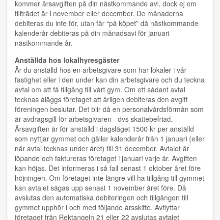
kommer årsavgiften på din nästkommande avi, dock ej om
tillträdet är i november eller december. De månaderna
debiteras du inte för, utan får “på köpet” då nästkommande
kalenderår debiteras på din månadsavi för januari
nästkommande år.
Anställda hos lokalhyresgäster
Är du anställd hos en arbetsgivare som har lokaler i vår
fastighet eller i den under kan din arbetsgivare och du teckna
avtal om att få tillgång till vårt gym. Om ett sådant avtal
tecknas åläggs företaget att årligen debiteras den avgift
föreningen beslutar. Det blir då en personalvårdsförmån som
är avdragsgill för arbetsgivaren - dvs skattebefriad.
Årsavgiften är för anställd i dagsläget 1500 kr per anställd
som nyttjar gymmet och gäller kalenderår från 1 januari (eller
när avtal tecknas under året) till 31 december. Avtalet är
löpande och faktureras företaget i januari varje år. Avgiften
kan höjas. Det informeras i så fall senast 1 oktober året före
höjningen. Om företaget inte längre vill ha tillgång till gymmet
kan avtalet sägas upp senast 1 november året före. Då
avslutas den automatiska debiteringen och tillgången till
gymmet upphör i och med följande årsskifte. Avflyttar
företaget från Rektangeln 21 eller 22 avslutas avtalet