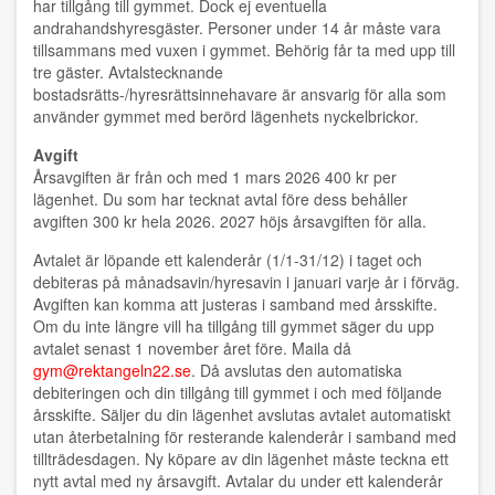
har tillgång till gymmet. Dock ej eventuella
andrahandshyresgäster. Personer under 14 år måste vara
tillsammans med vuxen i gymmet. Behörig får ta med upp till
tre gäster. Avtalstecknande
bostadsrätts-/hyresrättsinnehavare är ansvarig för alla som
använder gymmet med berörd lägenhets nyckelbrickor.
Avgift
Årsavgiften är från och med 1 mars 2026 400 kr per
lägenhet. Du som har tecknat avtal före dess behåller
avgiften 300 kr hela 2026. 2027 höjs årsavgiften för alla.
Avtalet är löpande ett kalenderår (1/1-31/12) i taget och
debiteras på månadsavin/hyresavin i januari varje år i förväg.
Avgiften kan komma att justeras i samband med årsskifte.
Om du inte längre vill ha tillgång till gymmet säger du upp
avtalet senast 1 november året före. Maila då
gym@rektangeln22.se
. Då avslutas den automatiska
debiteringen och din tillgång till gymmet i och med följande
årsskifte. Säljer du din lägenhet avslutas avtalet automatiskt
utan återbetalning för resterande kalenderår i samband med
tillträdesdagen. Ny köpare av din lägenhet måste teckna ett
nytt avtal med ny årsavgift. Avtalar du under ett kalenderår