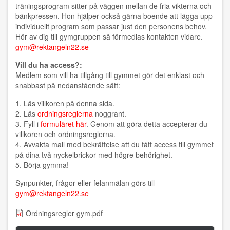
träningsprogram sitter på väggen mellan de fria vikterna och
bänkpressen. Hon hjälper också gärna boende att lägga upp
individuellt program som passar just den personens behov.
Hör av dig till gymgruppen så förmedlas kontakten vidare.
gym@rektangeln22.se
Vill du ha access?:
Medlem som vill ha tillgång till gymmet gör det enklast och
snabbast på nedanstående sätt:
1. Läs villkoren på denna sida.
2. Läs
ordningsreglerna
noggrant.
3. Fyll i
formuläret här
. Genom att göra detta accepterar du
villkoren och ordningsreglerna.
4. Avvakta mail med bekräftelse att du fått access till gymmet
på dina två nyckelbrickor med högre behörighet.
5. Börja gymma!
Synpunkter, frågor eller felanmälan görs till
gym@rektangeln22.se
Ordningsregler gym.pdf