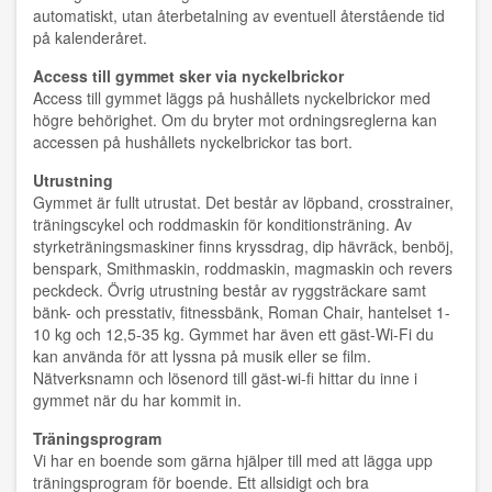
automatiskt, utan återbetalning av eventuell återstående tid
på kalenderåret.
Access till gymmet sker via nyckelbrickor
Access till gymmet läggs på hushållets nyckelbrickor med
högre behörighet. Om du bryter mot ordningsreglerna kan
accessen på hushållets nyckelbrickor tas bort.
Utrustning
Gymmet är fullt utrustat. Det består av löpband, crosstrainer,
träningscykel och roddmaskin för konditionsträning. Av
styrketräningsmaskiner finns kryssdrag, dip hävräck, benböj,
benspark, Smithmaskin, roddmaskin, magmaskin och revers
peckdeck. Övrig utrustning består av ryggsträckare samt
bänk- och presstativ, fitnessbänk, Roman Chair, hantelset 1-
10 kg och 12,5-35 kg. Gymmet har även ett gäst-Wi-Fi du
kan använda för att lyssna på musik eller se film.
Nätverksnamn och lösenord till gäst-wi-fi hittar du inne i
gymmet när du har kommit in.
Träningsprogram
Vi har en boende som gärna hjälper till med att lägga upp
träningsprogram för boende. Ett allsidigt och bra