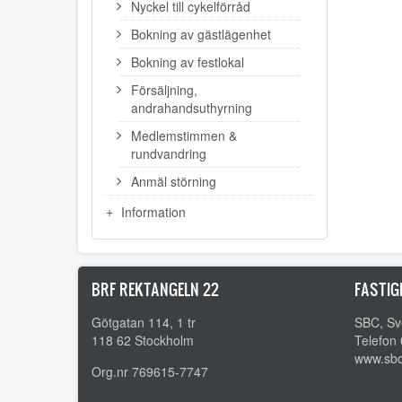
Nyckel till cykelförråd
Bokning av gästlägenhet
Bokning av festlokal
Försäljning,
andrahandsuthyrning
Medlemstimmen &
rundvandring
Anmäl störning
Information
BRF REKTANGELN 22
FASTIG
Götgatan 114, 1 tr
SBC, Sv
118 62 Stockholm
Telefon
www.sbc
Org.nr 769615-7747