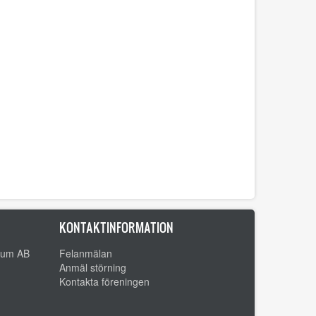
KONTAKTINFORMATION
trum AB
Felanmälan
Anmäl störning
Kontakta föreningen