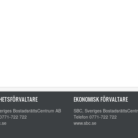
HETSFÖRVALTARE
EKONOMISK FÖRVALTARE
eriges BostadsrättsCentrum AB
SBC, Sveriges BostadsrättsCen
 0771-722 722
Telefon 0771-722 722
.se
www.sbc.se