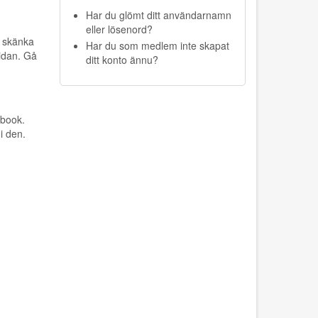
Har du glömt ditt användarnamn
eller lösenord?
h skänka
Har du som medlem inte skapat
sidan. Gå
ditt konto ännu?
ebook.
i den.