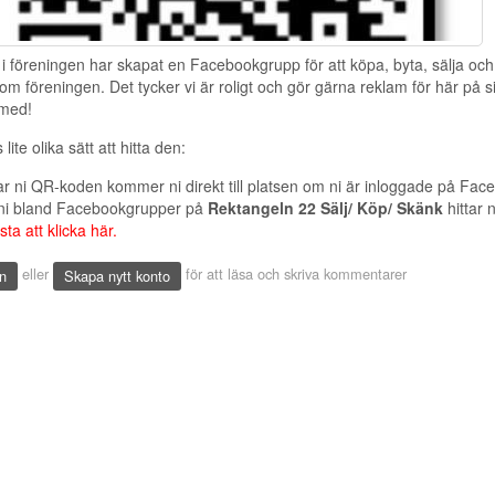
 föreningen har skapat en Facebookgrupp för att köpa, byta, sälja oc
nom föreningen. Det tycker vi är roligt och gör gärna reklam för här på 
 med!
 lite olika sätt att hitta den:
r ni QR-koden kommer ni direkt till platsen om ni är inloggade på Fac
 ni bland Facebookgrupper på
Rektangeln 22 Sälj/ Köp/ Skänk
hittar n
esta att klicka här.
eller
för att läsa och skriva kommentarer
n
Skapa nytt konto