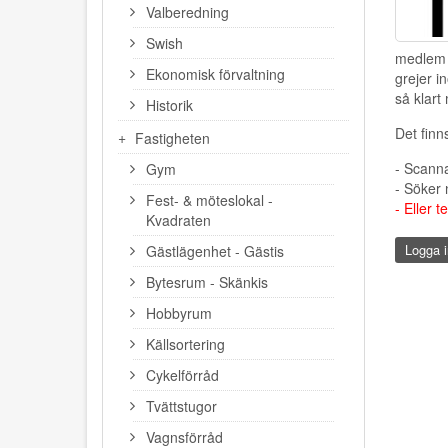
Valberedning
Swish
medlem i
Ekonomisk förvaltning
grejer i
så klart
Historik
Det finns
Fastigheten
- Scanna
Gym
- Söker
Fest- & möteslokal -
- Eller t
Kvadraten
Logga i
Gästlägenhet - Gästis
Bytesrum - Skänkis
Hobbyrum
Källsortering
Cykelförråd
Tvättstugor
Vagnsförråd