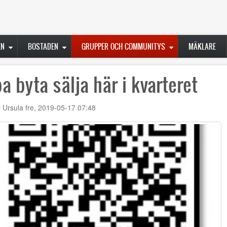
EN
BOSTADEN
GRUPPER OCH COMMUNITYS
MÄKLARE
a byta sälja här i kvarteret
v
Ursula
fre, 2019-05-17 07:48