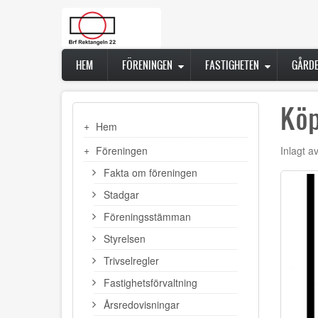
Hoppa
till
huvudinnehåll
Main
HEM
FÖRENINGEN
FASTIGHETEN
GÅRD
navigation
Köp
MAIN
Hem
NAVIGATION
Föreningen
Inlagt a
Fakta om föreningen
Stadgar
Föreningsstämman
Styrelsen
Trivselregler
Fastighetsförvaltning
Årsredovisningar