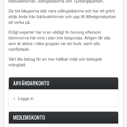
bärbuskhörnan, odlingslådorna och Tjurbergsparken.
De två bikuporna står nära odlingslådorna och har ett grönt
stråk ända från bärbuskhörnan och upp till Allhelgonakyrkan
att verka på.
Enligt experter har vi en väldigt fin honung eftersom
blommorna här inne i stan inte besprutas. Årligen får alla
som är aktiva i olika grupper var sin burk, samt alla
nyinflyttade.
Vårt lilla bidrag för en mer hållbar miljö och biologisk
mångfald.
ANVÄNDARKONTO
Logga in
MEDLEMSKONTO