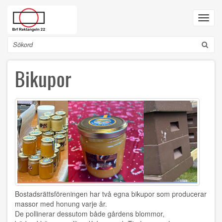
Hoppa
till
Toggl
huvudinnehåll
navig
Sök
Bikupor
Bostadsrättsföreningen har två egna bikupor som producerar
massor med honung varje år.
De pollinerar dessutom både gårdens blommor,