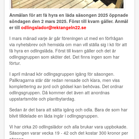
Anmälan för att få hyra en låda säsongen 2025 öppnade
söndagen den 2 mars 2025. Först till kvarn gäller. Anmäl
er till
odlingslador@rektangeln22.se
I mars månad varje år går föreningen ut med en förfrågan
via nyhetsbrev och hemsida om man vill ställa sig i kö för att
få hyra en odlingslåda. Först till kvarn gäller och det är
odlingsgruppen som sköter det. Det finns ingen som har
förtur.
I april månad kör odlingsgruppen igång för säsongen.
Pallkragarna står där redan rensade och klara, men viss
komplettering av jord och gödsel kan behövas. Det ordnar
odlingsgruppen. Då kommer det även att anordnas
uppstartsmöte och plantbytardag.
Sedan är det bara att sätta igång och odla. Bara de som har
blivit tilldelade en låda ingår i odlingsgruppen.
Vi har cirka 20 odlingslådor och alla brukar vara uppbokade.
Säsongen varar vecka 19 - 42 och det kostar 300 kronor per