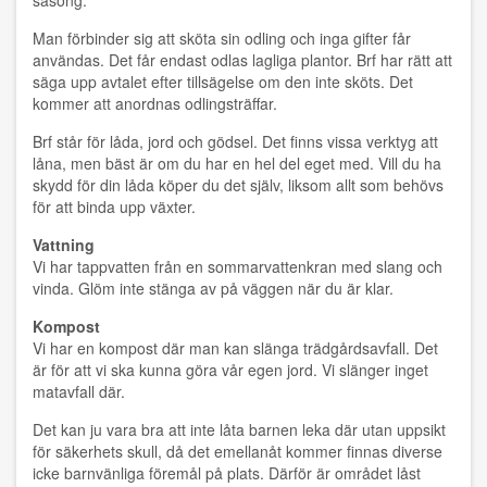
säsong.
Man förbinder sig att sköta sin odling och inga gifter får
användas. Det får endast odlas lagliga plantor. Brf har rätt att
säga upp avtalet efter tillsägelse om den inte sköts. Det
kommer att anordnas odlingsträffar.
Brf står för låda, jord och gödsel. Det finns vissa verktyg att
låna, men bäst är om du har en hel del eget med. Vill du ha
skydd för din låda köper du det själv, liksom allt som behövs
för att binda upp växter.
Vattning
Vi har tappvatten från en sommarvattenkran med slang och
vinda. Glöm inte stänga av på väggen när du är klar.
Kompost
Vi har en kompost där man kan slänga trädgårdsavfall. Det
är för att vi ska kunna göra vår egen jord. Vi slänger inget
matavfall där.
Det kan ju vara bra att inte låta barnen leka där utan uppsikt
för säkerhets skull, då det emellanåt kommer finnas diverse
icke barnvänliga föremål på plats. Därför är området låst